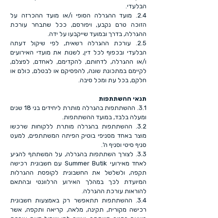
הבלעדי.
2.4. מועד ההגרלה הסופי ו/או מועד ההכרזה על
הזוכה טרם נקבע, ויפורסם, ככל שתבחר עורכת
ההגרלה, בדרך ובמועד שייקבעו על ידה.
2.5. עורכת ההגרלה רשאית, לפי שיקול דעתה
הבלעדי ובכפוף לכל דין, לשנות את מועדי האירועים
ו/או ההגרלה, לדחותם, להקדימם, לאחדם, לפצלם,
לקיימם במתכונת שונה, להפסיקם או לבטלם, כולם או
חלקם, בכל עת ומכל סיבה.
תנאי ההשתתפות
3.1. ההשתתפות בהגרלה מותרת ליחידים בני 18 שנים
ומעלה בלבד, במועד ההשתתפות.
3.2. ההשתתפות בהגרלה מותרת ללקוחות שרכשו
מוצר באחד מסניפי בוטיק הפיתה המשתתפים, למעט
סניף סיטי וסניף ה'.
3.3. לצורך השתתפות בהגרלה, על המשתתף להגיע
לאחד מאירועי Summer Butik עם חשבונית רכישה
תקפה, ולשלשל את החשבונית לקופסת ההגרלות
המיועדת לכך במהלך האירוע הרלוונטי ובהתאם
להוראות עורכת ההגרלה.
3.4. ההשתתפות תתאפשר רק באמצעות חשבונית
רכישה מקורית, תקינה, מלאה, קריאה ותקפה, אשר