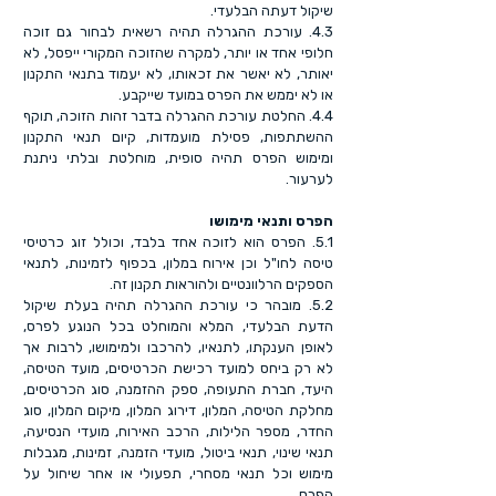
שיקול דעתה הבלעדי.
4.3. עורכת ההגרלה תהיה רשאית לבחור גם זוכה
חלופי אחד או יותר, למקרה שהזוכה המקורי ייפסל, לא
יאותר, לא יאשר את זכאותו, לא יעמוד בתנאי התקנון
או לא יממש את הפרס במועד שייקבע.
4.4. החלטת עורכת ההגרלה בדבר זהות הזוכה, תוקף
ההשתתפות, פסילת מועמדות, קיום תנאי התקנון
ומימוש הפרס תהיה סופית, מוחלטת ובלתי ניתנת
לערעור.
הפרס ותנאי מימושו
5.1. הפרס הוא לזוכה אחד בלבד, וכולל זוג כרטיסי
טיסה לחו"ל וכן אירוח במלון, בכפוף לזמינות, לתנאי
הספקים הרלוונטיים ולהוראות תקנון זה.
5.2. מובהר כי עורכת ההגרלה תהיה בעלת שיקול
הדעת הבלעדי, המלא והמוחלט בכל הנוגע לפרס,
לאופן הענקתו, לתנאיו, להרכבו ולמימושו, לרבות אך
לא רק ביחס למועד רכישת הכרטיסים, מועד הטיסה,
היעד, חברת התעופה, ספק ההזמנה, סוג הכרטיסים,
מחלקת הטיסה, המלון, דירוג המלון, מיקום המלון, סוג
החדר, מספר הלילות, הרכב האירוח, מועדי הנסיעה,
תנאי שינוי, תנאי ביטול, מועדי הזמנה, זמינות, מגבלות
מימוש וכל תנאי מסחרי, תפעולי או אחר שיחול על
הפרס.