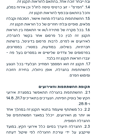
ובה ייבחר זוכה אחד, בהתאם להוראות תקנון זה.
1.4. "הפרס" - זוג כרטיסי טיסה לחו"ל וכן אירוח במלון,
והכל בהתאם ובכפוף להוראות תקנון זה.
1.5. ההשתתפות בהגרלה מהווה אישור, הסכמה וקבלה
מלאים, סופיים ובלתי חוזרים של כל הוראות תקנון זה.
1.6. בכל מקרה של סתירה ו/או אי התאמה בין הוראות
תקנון זה לבין כל פרסום אחר בקשר להגרלה,
לאירועים או לפרס, לרבות פרסום בדיגיטל, ברשתות
חברתיות, בשילוט, במודעות, בסטורי, במסרונים,
בפרסומים של צדדים שלישיים או במסרים בעל פה -
יגברו הוראות תקנון זה בלבד.
1.7. תקנון זה הוא המסמך המחייב הבלעדי בכל הנוגע
להשתתפות בהגרלה, אופן ניהולה, בחירת הזוכה
ומימוש הפרס.
תקופת ההשתתפות והאירועים
2.1. ההשתתפות בהגרלה תתאפשר במסגרת אירועי
הקיץ של בוטיק הפיתה, הנערכים בתאריכים 31.7, 14.8
ו-28.8.
2.2. כל משתתף שיעמוד בתנאי תקנון זה במהלך אחד
או יותר מן האירועים, ייכלל במאגר המשתתפים של
ההגרלה הסופית.
2.3. ההגרלה תיערך בסיום כלל אירועי הקיץ, במועד
שייקבע על ידי עורכת ההגרלה לפי שיקול דעתה