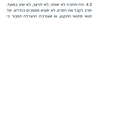
6.2. היה והזוכה לא יאותר, לא יתייצב, לא ישיב במועד,
יסרב לקבל את הפרס, לא ימציא מסמכים כנדרש, יפר
תנאי מתנאי התקנון, או שעורכת ההגרלה תסבור כי
אינו זכאי לפרס - תהיה עורכת ההגרלה רשאית, לפי
שיקול דעתה הבלעדי, לבטל את זכייתו ולהעביר את
הפרס לזוכה חלופי, או שלא להעניק את הפרס כלל.
6.3. עצם ההכרזה על משתתף כזוכה אינה מקנה לו
זכות סופית לפרס, אלא רק לאחר השלמת כלל
הבדיקות ואישור סופי של עורכת ההגרלה.
אחריות והגבלת אחריות
7.1. ההשתתפות בהגרלה, ההגעה לאירועים, מסירת
החשבונית, ההמתנה לתוצאות, קבלת הפרס ומימושו -
כולם באחריותם הבלעדית של המשתתפים ו/או הזוכה
בלבד.
7.2. עורכת ההגרלה, מנהליה, עובדיה, בעלי מניותיה,
שלוחיה, ספקיה, שותפיה וכל מי מטעמה לא יישאו בכל
אחריות, ישירה או עקיפה, לכל נזק, הפסד, אובדן,
הוצאה, עוגמת נפש, תקלה, שיבוש, עיכוב או מניעה
מכל סוג, בקשר עם האירועים, ההגרלה, ההשתתפות
בה, ההכרזה על הזוכה, הפרס או מימושו.
7.3. מבלי לגרוע מכלליות האמור, עורכת ההגרלה לא
תישא באחריות לכל טעות בפרסום, תקלה טכנית,