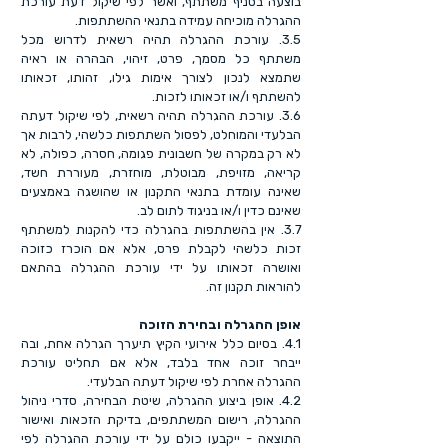
בוצעה בסניף משתתף, ואשר לפי שיקול דעת עורכת
ההגרלה מוכיחה עמידה בתנאי ההשתתפות.
3.5. עורכת ההגרלה תהיה רשאית לדרוש מכל
משתתף כל מסמך, פרט, זיהוי, הבהרה או ראיה
שתמצא לנכון לצורך אימות גילו, זהותו, זכאותו
להשתתף ו/או זכאותו לזכות.
3.6. עורכת ההגרלה תהיה רשאית, לפי שיקול דעתה
הבלעדי והמוחלט, לפסול השתתפות כלשהי, לרבות אך
לא רק במקרה של חשבונית פגומה, חסרה, כפולה, לא
קריאה, מזויפת, מבוטלת, מוחזרת, מעוררת חשד,
שאינה עומדת בתנאי התקנון או שהושגה באמצעים
שאינם כדין ו/או בניגוד לתום לב.
3.7. אין בהשתתפות בהגרלה כדי להקנות למשתתף
זכות כלשהי לקבלת פרס, אלא אם הוכרז כזוכה
ואושרה זכאותו על ידי עורכת ההגרלה בהתאם
להוראות תקנון זה.
אופן ההגרלה ובחירת הזוכה
4.1. בסיום כלל אירועי הקיץ תיערך הגרלה אחת, ובה
ייבחר זוכה אחד בלבד, אלא אם תחליט עורכת
ההגרלה אחרת לפי שיקול דעתה הבלעדי.
4.2. אופן ביצוע ההגרלה, שיטת הבחירה, סדרי ניהול
ההגרלה, רישום המשתתפים, בדיקת הזכאות ואישור
התוצאה - ייקבעו כולם על ידי עורכת ההגרלה לפי