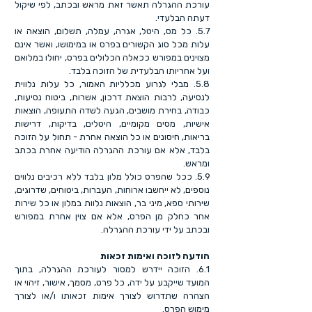
עורכת ההגרלה תאשר זאת מראש ובכתב, לפי שיקול
דעתה הבלעדי.
5.7. כל מס, היטל, אגרה, עמלה, תשלום, הוצאה או
עלות מכל סוג הקשורים בפרס או במימושו, ואשר אינם
מצוינים במפורש ככאלה הכלולים בפרס, יחולו במלואם
ועל אחריותו הבלעדית של הזוכה בלבד.
5.8. מבלי לגרוע מכלליות האמור, כל עלות נלווית
לנסיעה, לרבות הוצאת דרכון, אשרות, ביטוח נסיעות,
כבודה, בחירת מושבים, הגעה לשדה התעופה, הוצאות
אישיות, מסים מקומיים, היטלים, בדיקות, דרישות
בריאות, חיסונים או כל הוצאה אחרת - תחול על הזוכה
בלבד, אלא אם עורכת ההגרלה הודיעה אחרת בכתב
ומראש.
5.9. ככל שהפרס כולל מלון בלבד ללא רכיבים נלווים
נוספים, לא ייחשבו ארוחות, העברות, ביטוחים, שדרוגים,
שירותי ספא, מיני בר, הוצאות נלוות במלון או כל שירות
אחר כחלק מן הפרס, אלא אם צוין אחרת במפורש
ובכתב על ידי עורכת ההגרלה.
הודעה לזוכה ואימות זכאות
6.1. הזוכה יידרש למסור לעורכת ההגרלה, בתוך
המועד שייקבע על ידה, כל פרט, מסמך, אישור, זיהוי או
הצהרה שתדרוש לצורך אימות זכאותו ו/או לצורך
מימוש הפרס.