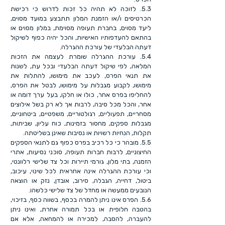
5.3. לזוכה לא תהיה כל זכות לדרוש כי רכישת
הכרטיסים ו/או הזמנת המלון תתבצע במועד מסוים,
ליעד מסוים, בחברת תעופה מסוימת, במלון מסוים או
בהתאם להעדפותיו האישיות, והכל יהיה כפוף לשיקול
דעתה הבלעדי של עורכת ההגרלה.
5.4. עורכת ההגרלה שומרת לעצמה את הזכות
המלאה, לפי שיקול דעתה הבלעדי ובכל עת, לשנות
את תנאי הפרס, לעכב את מימושו, להתלות את
מימושו, לקבוע מגבלות על מימושו, לבטל את הפרס,
להחליפו בפרס אחר, כולו או חלקו, בעל ערך דומה או
אחר, והכל מכל סיבה, לרבות אך לא רק בשל אילוצים
מסחריים, תפעוליים, רגולטוריים, משפטיים, ביטחוניים,
מגבלות ספקים, מחסור בזמינות, כוח עליון, שביתות,
תקלות, הנחיות רשויות או נסיבות שאינן בשליטתה.
5.5. מובהר כי כל רכיב בפרס כפוף גם לתנאי הספקים
החיצוניים, לרבות חברות תעופה, סוכני נסיעות, אתרי
הזמנה, בתי מלון, גורמי תיירות וכל צד שלישי רלוונטי,
וכי עורכת ההגרלה אינה אחראית לכל שינוי, עיכוב,
ביטול, דחייה, הגבלה, סירוב, אובדן, נזק או הוצאה
הנובעים ממעשה או מחדל של צד שלישי כלשהו.
5.6. הפרס אינו ניתן להמרה בכסף, בשווה כסף, בזיכוי,
בהטבה חלופית או בכל תמורה אחרת, ואינו ניתן
להעברה, להסבה, למכירה או להמחאה, אלא אם